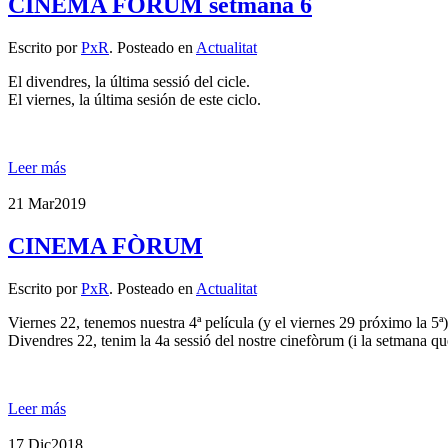
CINEMA FÒRUM setmana 6
Escrito por
PxR
. Posteado en
Actualitat
El divendres, la última sessió del cicle.
El viernes, la última sesión de este ciclo.
Leer más
21 Mar
2019
CINEMA FÒRUM
Escrito por
PxR
. Posteado en
Actualitat
Viernes 22, tenemos nuestra 4ª película (y el viernes 29 próximo la 5ª)
Divendres 22, tenim la 4a sessió del nostre cinefòrum (i la setmana que
Leer más
17 Dic
2018