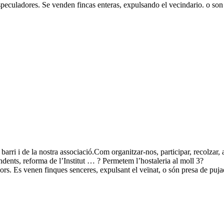
peculadores. Se venden fincas enteras, expulsando el vecindario. o son
el barri i de la nostra associació.Com organitzar-nos, participar, recolz
nts, reforma de l’Institut … ? Permetem l’hostaleria al moll 3?
ors. Es venen finques senceres, expulsant el veïnat, o són presa de pu