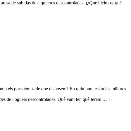
 presa de subidas de alquileres descontroladas. ¡¿Que hicimos, qué
ar, amb els pocs temps de que disposem? En quin punt estan les millores
jades de lloguers descontrolades. Què vam fer, què ferem … ?!