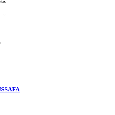
stas
 una
n
USSAFA