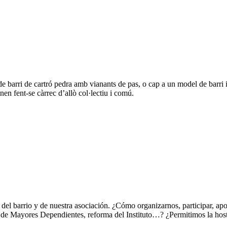
e barri de cartró pedra amb vianants de pas, o cap a un model de barri in
nen fent-se càrrec d’allò col·lectiu i comú.
 del barrio y de nuestra asociación. ¿Cómo organizarnos, participar, a
e Mayores Dependientes, reforma del Instituto…? ¿Permitimos la hoste