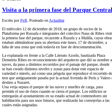
Visita a la primera fase del Parque Centra
Escrito por
PxR
. Posteado en
Actualitat
El miércoles 12 de diciembre de 2018, un grupo de socios de la
Plataforma per Russafa e integrantes del colectivo Naus de Ribes visi
la primera fase del parque, recayente a Ruzafa y a Malilla, cuyas obra
estaban ultimándose para su abertura este lunes, 17 de diciembre, a
falta de una zona que está todavía en fase de descontaminación.
La explanada en frente a la Calle Literato Azorín, bautizada Plaza
Demetrio Ribes en reconocimiento del arquitecto que dió su nombre a
naves, da paso a distintos recorridos por el paisaje del parque, donde
se han creado distintos niveles y zonas para dotar este espacio de
variedad e interés, así como una pérgola que reproduce el recorrido de
tren que antiguamente pasaba por la actual Avenida de Peris y Valero
destino a Nazaret.
Una verja separa el parque de las naves y muelles de carga, para
permitir el uso de éstos cuando se cierra el parque. Los edificios se
entregarán al ayuntamiento en su estado actual de contenedores sin
habilitación para sus usos futuros, que realizarán las consejerías a las
cuales están asignadas.