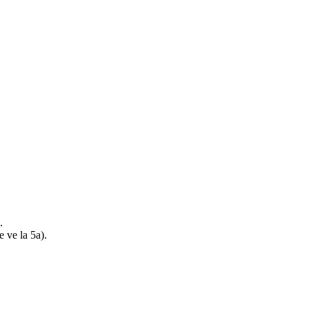
.
 ve la 5a).