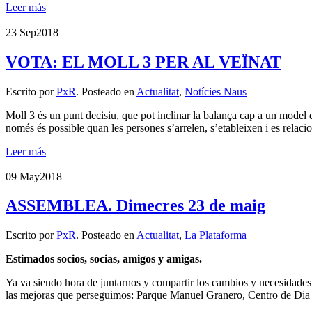
Leer más
23 Sep
2018
VOTA: EL MOLL 3 PER AL VEÏNAT
Escrito por
PxR
. Posteado en
Actualitat
,
Notícies Naus
Moll 3 és un punt decisiu, que pot inclinar la balança cap a un model d
només és possible quan les persones s’arrelen, s’etableixen i es relacio
Leer más
09 May
2018
ASSEMBLEA. Dimecres 23 de maig
Escrito por
PxR
. Posteado en
Actualitat
,
La Plataforma
Estimados socios, socias, amigos y amigas.
Ya va siendo hora de juntarnos y compartir los cambios y necesidades
las mejoras que perseguimos: Parque Manuel Granero, Centro de Dia d