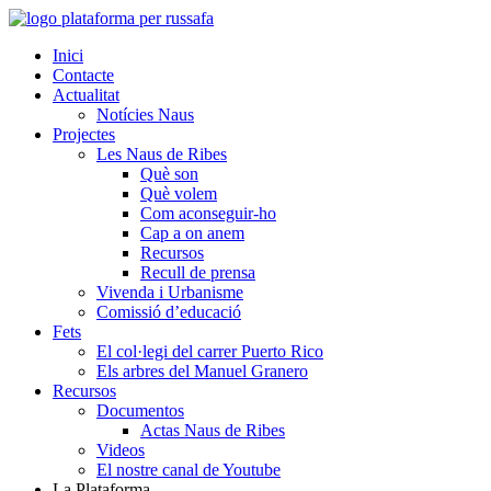
Inici
Contacte
Actualitat
Notícies Naus
Projectes
Les Naus de Ribes
Què son
Què volem
Com aconseguir-ho
Cap a on anem
Recursos
Recull de prensa
Vivenda i Urbanisme
Comissió d’educació
Fets
El col·legi del carrer Puerto Rico
Els arbres del Manuel Granero
Recursos
Documentos
Actas Naus de Ribes
Videos
El nostre canal de Youtube
La Plataforma