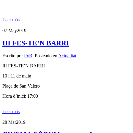
Leer más
07 May
2019
III FES-TE’N BARRI
Escrito por
PxR
. Posteado en
Actualitat
III FES-TE’N BARRI
10 i 11 de maig
Plaça de San Valero
Hora d’inici: 17:00
Leer más
28 Mar
2019