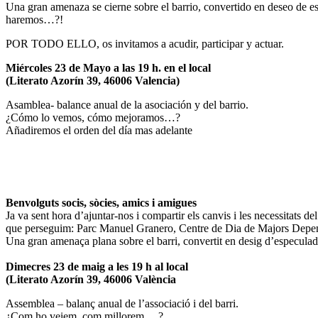
Una gran amenaza se cierne sobre el barrio, convertido en deseo de es
haremos…?!
POR TODO ELLO, os invitamos a acudir, participar y actuar.
Miércoles 23 de Mayo a las 19 h. en el local
(Literato Azorín 39, 46006 Valencia)
Asamblea- balance anual de la asociación y del barrio.
¿Cómo lo vemos, cómo mejoramos…?
Añadiremos el orden del día mas adelante
Benvolguts socis, sòcies, amics i amigues
Ja va sent hora d’ajuntar-nos i compartir els canvis i les necessitats d
que perseguim: Parc Manuel Granero, Centre de Dia de Majors Depende
Una gran amenaça plana sobre el barri, convertit en desig d’especulad
Dimecres 23 de maig a les 19 h al local
(Literato Azorín 39, 46006 València
Assemblea – balanç anual de l’associació i del barri.
¿Com ho veiem, com millorem …?