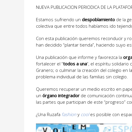
NUEVA PUBLICACION PERIODICA DE LA PLATAF
Estamos sufriendo un
despoblamiento
de la ge
colectiva que entre todos habíamos ido tejiend
Con esta publicación queremos reconducir y ro
han decidido “plantar tienda”, haciendo suyo es
Una publicación que informe y favorezca la
orga
fortalecer el “
todos a una
“, el espíritu solida
Granero; o culminar la creación del colegio en 
problema individual de las familias sin colegio.
Queremos recuperar un medio escrito en papel, 
un
órgano integrador
de comunicación continua
las partes que participan de este “progreso” c
¿Una Ruzafa
fashion
y
cool
es posible con espac