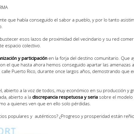
ORMA
nte que había conseguido el sabor a pueblo, y por lo tanto asisti
o.
bustecer esos lazos de proximidad del vecindario y su red comer
te espacio colectivo.
nización y participación
en la forja del destino comunitario. Que
rio con el que hasta ahora hemos conseguido apartar las amenazas
la calle Puerto Rico, durante once largos años, demostrando que 
abierto a la voz de todos, muy económico en su producción y grat
da, abierto a la
discrepancia respetuosa y seria
sobre el modelo 
omo a quienes ven que en ello solo pérdidas.
ios populares y auténticos? ¿Progreso y prosperidad están reñido