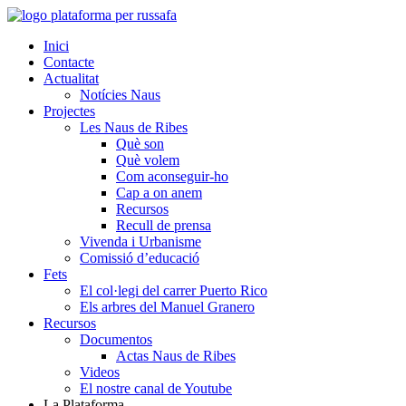
Inici
Contacte
Actualitat
Notícies Naus
Projectes
Les Naus de Ribes
Què son
Què volem
Com aconseguir-ho
Cap a on anem
Recursos
Recull de prensa
Vivenda i Urbanisme
Comissió d’educació
Fets
El col·legi del carrer Puerto Rico
Els arbres del Manuel Granero
Recursos
Documentos
Actas Naus de Ribes
Videos
El nostre canal de Youtube
La Plataforma