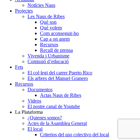
Notícies Naus
Projectes
Les Naus de Ribes
Què son
Què volem
Com aconseguir-ho
Cap a on anem
Recursos
Recull de prensa
Vivenda i Urbanisme
Comissió d’educació
Fets
El col·legi del carrer Puerto Rico
Els arbres del Manuel Granero
Recursos
Documentos
Actas Naus de Ribes
Videos
El nostre canal de Youtube
La Plataforma
¿Quienes somos?
Actes de la Asamblea General
El local
Criterios del uso colectivo del local