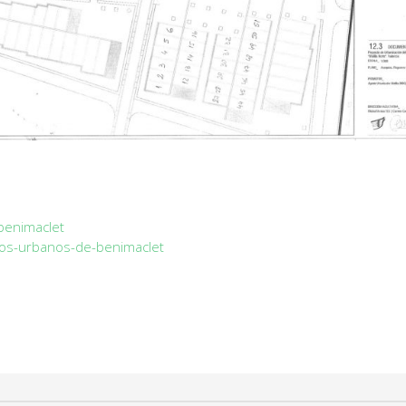
benimaclet
rtos-urbanos-de-benimaclet