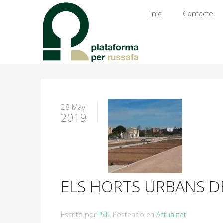
Inici
Contacte
28 May
2019
ELS HORTS URBANS D
Escrito por
PxR
. Posteado en
Actualitat