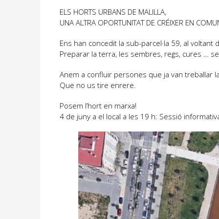
ELS HORTS URBANS DE MALILLA,
UNA ALTRA OPORTUNITAT DE CRÉIXER EN COMU
Ens han concedit la sub-parcel·la 59, al voltan
Preparar la terra, les sembres, regs, cures … sera
Anem a confluir persones que ja van treballar 
Que no us tire enrere.
Posem l’hort en marxa!
4 de juny a el local a les 19 h: Sessió informativa