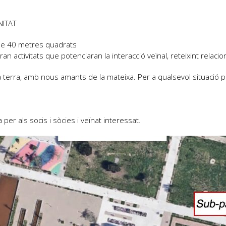
NITAT
t de 40 metres quadrats
n activitats que potenciaran la interacció veïnal, reteixint relacion
la terra, amb nous amants de la mateixa. Per a qualsevol situac
 per als socis i sòcies i veïnat interessat.