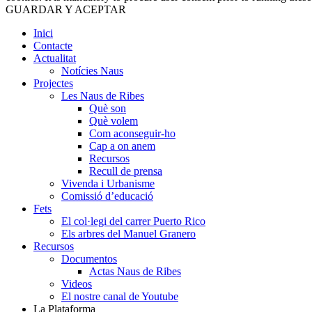
GUARDAR Y ACEPTAR
Inici
Contacte
Actualitat
Notícies Naus
Projectes
Les Naus de Ribes
Què son
Què volem
Com aconseguir-ho
Cap a on anem
Recursos
Recull de prensa
Vivenda i Urbanisme
Comissió d’educació
Fets
El col·legi del carrer Puerto Rico
Els arbres del Manuel Granero
Recursos
Documentos
Actas Naus de Ribes
Videos
El nostre canal de Youtube
La Plataforma