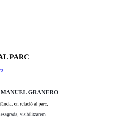
AL PARC
ro
RC MANUEL GRANERO
ància, en relació al parc,
desagrada, visibilitzarem