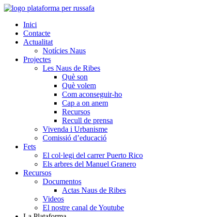
Inici
Contacte
Actualitat
Notícies Naus
Projectes
Les Naus de Ribes
Què son
Què volem
Com aconseguir-ho
Cap a on anem
Recursos
Recull de prensa
Vivenda i Urbanisme
Comissió d’educació
Fets
El col·legi del carrer Puerto Rico
Els arbres del Manuel Granero
Recursos
Documentos
Actas Naus de Ribes
Videos
El nostre canal de Youtube
La Plataforma