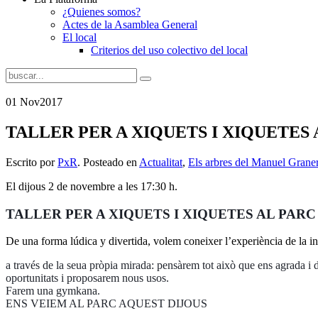
¿Quienes somos?
Actes de la Asamblea General
El local
Criterios del uso colectivo del local
01 Nov
2017
TALLER PER A XIQUETS I XIQUETES 
Escrito por
PxR
. Posteado en
Actualitat
,
Els arbres del Manuel Grane
El dijous 2 de novembre a les 17:30 h.
TALLER PER A XIQUETS I XIQUETES AL PA
De una forma lúdica y divertida, volem coneixer l’experiència de la inf
a través de la seua pròpia mirada: pensàrem tot això que ens agrada i 
oportunitats i proposarem nous usos.
Farem una gymkana.
ENS VEIEM AL PARC AQUEST DIJOUS