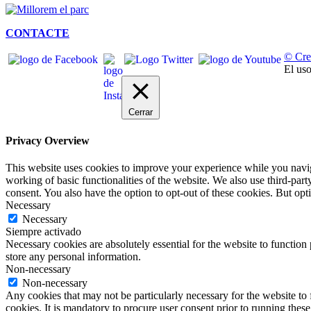
CONTACTE
© Cre
El uso
Cerrar
Privacy Overview
This website uses cookies to improve your experience while you navigat
working of basic functionalities of the website. We also use third-pa
consent. You also have the option to opt-out of these cookies. But op
Necessary
Necessary
Siempre activado
Necessary cookies are absolutely essential for the website to function 
store any personal information.
Non-necessary
Non-necessary
Any cookies that may not be particularly necessary for the website to 
cookies. It is mandatory to procure user consent prior to running thes