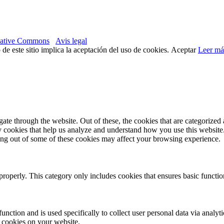
ative Commons
Avis legal
 de este sitio implica la aceptación del uso de cookies.
Aceptar
Leer má
e through the website. Out of these, the cookies that are categorized a
rty cookies that help us analyze and understand how you use this websit
ting out of some of these cookies may affect your browsing experience.
properly. This category only includes cookies that ensures basic functio
function and is used specifically to collect user personal data via anal
e cookies on your website.