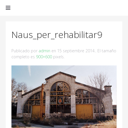
Naus_per_rehabilitar9
Publicado por
admin
en
15 septiembre 2014
.. El tamaño
completo es
900×600
pixels.