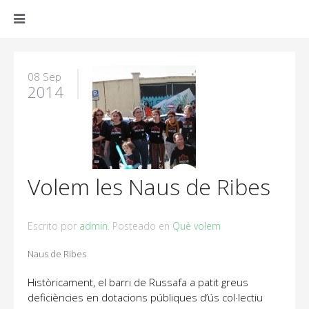
08 Sep
2014
Volem les Naus de Ribes
Escrito por
admin
. Posteado en
Què volem
Naus de Ribes
Històricament, el barri de Russafa a patit greus
deficiències en dotacions públiques d’ús col·lectiu