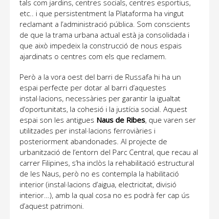
tals com jardins, centres socials, centres esportius,
etc.. i que persistentment la Plataforma ha vingut
reclamant a l’administració pública. Som conscients
de que la trama urbana actual està ja consolidada i
que això impedeix la construcció de nous espais
ajardinats o centres com els que reclamem.
Però a la vora oest del barri de Russafa hi ha un
espai perfecte per dotar al barri d’aquestes
instal·lacions, necessàries per garantir la igualtat
d’oportunitats, la cohesió i la justícia social. Aquest
espai son les antigues
Naus de Ribes
, que varen ser
utilitzades per instal·lacions ferroviàries i
posteriorment abandonades. Al projecte de
urbanització de l’entorn del Parc Central, que recau al
carrer Filipines, s’ha inclòs la rehabilitació estructural
de les Naus, però no es contempla la habilitació
interior (instal·lacions d’aigua, electricitat, divisió
interior…), amb la qual cosa no es podrà fer cap ús
d’aquest patrimoni.